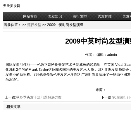
天天美发网
网站首页
美发知识
流行发型
秀发护理
美发
当前位置：
>>
流行发型
>> 2009中英时尚发型演绎
2009中英时尚发型演
作者： 编辑：admin
国际发型引领地——伦敦正是哈伦美发艺术学院成长的起源地，在英国 Vidal Sasso
化洗礼2年的的Frank Taylor这位闻名国际的美发艺术大师，因为亚洲发型师
发事业的新里程。7月他率领哈伦美发艺术学院为广州时尚界演绎了一场由亚洲发型师协
尚演绎”。
来源：
上一篇:
秋冬季头发干燥问题解决方案
下一篇:
90后流行什
相关文章