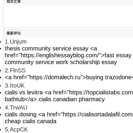
相关文章
最新评论
1.Unjum
thesis community service essay <a
href="https://englishessayblog.com/">fast essay
community service work scholarship essay
2.FlnSS
<a href="https://domalech.ru">buying trazodone
3.ItoUK
cialis vs levitra <a href="https://topcialistabs.co
bathtub</a> cialis canadian pharmacy
4.TrwAU
cialis dosing <a href="https://cialisortadalafil.co
cheap cialis canada
5.AcpCK