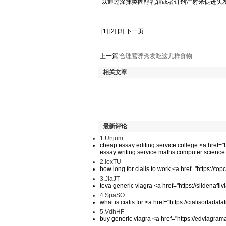
以通过涂抹类固醇乳霜或者针剂注射来促进头
[1] [2] [3] 下一页
上一篇:
合理营养秀发吃这几样食物
相关文章
最新评论
1.Unjum
cheap essay editing service college <a href="
essay writing service maths computer science
2.IoxTU
how long for cialis to work <a href="https://top
3.JiaJT
teva generic viagra <a href="https://sildenafi
4.SpaSO
what is cialis for <a href="https://cialisortadala
5.VdhHF
buy generic viagra <a href="https://edviagramas