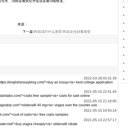
发生长，消除皮囊炎症并促进皮囊功能恢复。
来源：
下一篇:
90后流行什么发型 90后女生好看发型
2022-03-28 03:31:39
https://englishessayblog.com/">buy an essay</a> best college application
2021-05-16 22:41:44
cialistabs.com/">cialis free sample</a> cialis for sale online
2021-05-15 21:16:00
lviagratop.com">sildenafil 40 mg</a> viagra over the counter usa
2021-05-15 19:54:14
fil.com/">cost of cialis</a> free cialis samples
2021-05-13 22:57:17
ter.net/">buy viagra cheaply</a> sildenafil citrate