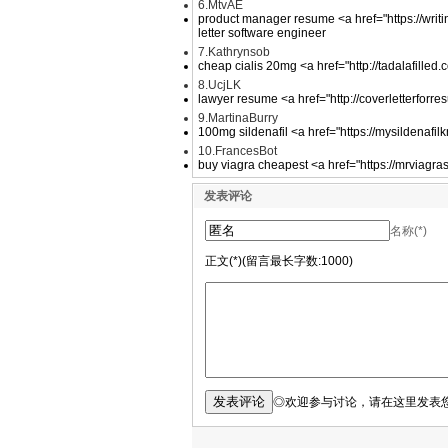
6.MtvAE
product manager resume <a href="https://writi
letter software engineer
7.Kathrynsob
cheap cialis 20mg <a href="http://tadalafilled
8.UcjLK
lawyer resume <a href="http://coverletterfor
9.MartinaBurry
100mg sildenafil <a href="https://mysildenafil
10.FrancesBot
buy viagra cheapest <a href="https://mrviagra
发表评论
名称(*)
正文(*)(留言最长字数:1000)
◎欢迎参与讨论，请在这里发表