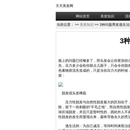
天天美发网
网站首页
美发知识
流
当前位置：
>>
美发知识
>> 3种问题秀发逃生法
3
脸上的问题已经够多了，而头发会让你更加担
先，压力多少会给你留点儿面子，只会令你脱
色素物质流失造成的，只是当你压力大的时候
烦：
脱发或头发稀疏
压力性脱发与自然性脱发最大的区别在于，
除，留下一块刺眼的“不毛之地”，而自然性脱
块区域脱发，并且只是暂时性的，因此外人不
性脱发的发生而显现出来，最终导致永久的秃
逃生法则：为自己减压，等待时间来医治是