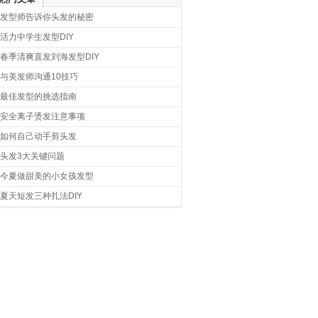
发型师告诉你头发的秘密
活力中学生发型DIY
春季清爽直发刘海发型DIY
与美发师沟通10技巧
最佳发型的挑选指南
安全离子烫发注意事项
如何自己动手剪头发
头发3大关键问题
今夏做甜美的小女孩发型
夏天短发三种扎法DIY