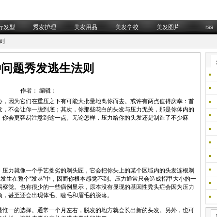
行发型
秀发护理
美发用品
美发学校
美发图片
rss
则
种问题秀发逃生法则
作者： 编辑：
心，因为它们在重压之下有可能大批量地离你而去。或许有两点值得庆幸：首
发，不会让你一脱到底；其次，你那些花白的头发与压力无关，那是你体内的
，你会更容易注意到这一点。无论怎样，压力给你的头发还是制造了不少麻
压力就像一个手艺拙劣的剃头匠，它会把你头上的某个区域内的头发连根剃
发发生在整个“发丛”中，因而你根本感觉不到。压力通常只会造成指甲大小的一
易察觉。也有很少的一些病例显示，原本没有显现的基因性秃头症会因为压力
顶，甚至还会出现体毛、睫毛和眉毛的脱落。
惟一的选择。通常一个月左右，脱发的地方就会长出新的头发。另外，也可