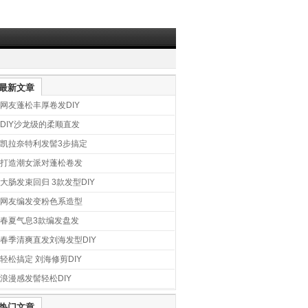
最新文章
网友蓬松丰厚卷发DIY
DIY沙龙级的柔顺直发
凯拉奈特利发髻3步搞定
打造潮女派对蓬松卷发
大肠发束回归 3款发型DIY
网友编发变粉色系造型
春夏气息3款编发盘发
春季清爽直发刘海发型DIY
轻松搞定 刘海修剪DIY
浪漫感发髻轻松DIY
热门文章