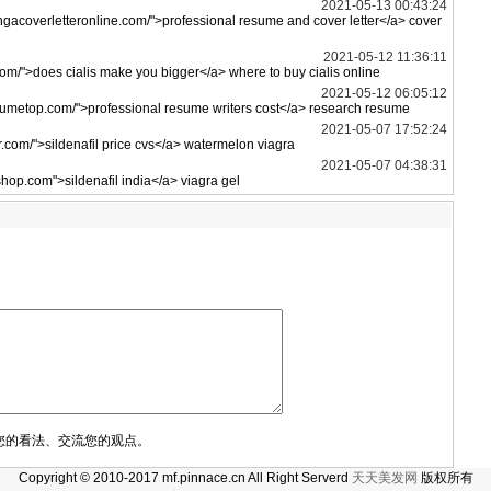
2021-05-13 00:43:24
ngacoverletteronline.com/">professional resume and cover letter</a> cover
2021-05-12 11:36:11
.com/">does cialis make you bigger</a> where to buy cialis online
2021-05-12 06:05:12
resumetop.com/">professional resume writers cost</a> research resume
2021-05-07 17:52:24
kr.com/">sildenafil price cvs</a> watermelon viagra
2021-05-07 04:38:31
shop.com">sildenafil india</a> viagra gel
您的看法、交流您的观点。
Copyright © 2010-2017 mf.pinnace.cn All Right Serverd
天天美发网
版权所有