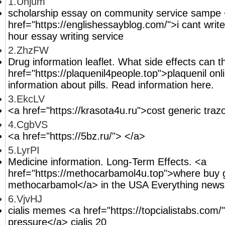
1.Unjum
scholarship essay on community service sampe
href="https://englishessayblog.com/">i cant wri
hour essay writing service
2.ZhzFW
Drug information leaflet. What side effects can 
href="https://plaquenil4people.top">plaquenil on
information about pills. Read information here.
3.EkcLV
<a href="https://krasota4u.ru">cost generic traz
4.CgbVS
<a href="https://5bz.ru/"> </a>
5.LyrPI
Medicine information. Long-Term Effects. <a
href="https://methocarbamol4u.top">where buy 
methocarbamol</a> in the USA Everything news
6.VjvHJ
cialis memes <a href="https://topcialistabs.com/"
pressure</a> cialis 20