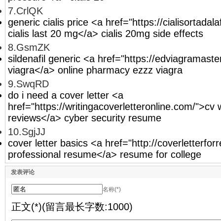
7.CrlQK
generic cialis price <a href="https://cialisortada
cialis last 20 mg</a> cialis 20mg side effects
8.GsmZK
sildenafil generic <a href="https://edviagramast
viagra</a> online pharmacy ezzz viagra
9.SwqRD
do i need a cover letter <a
href="https://writingacoverletteronline.com/">cv w
reviews</a> cyber security resume
10.SgjJJ
cover letter basics <a href="http://coverletterf
professional resume</a> resume for college
发表评论
名称(*)
正文(*)(留言最长字数:1000)