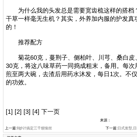
为什么我的头发总是需要宽齿梳这样的搭档？
干草一样毫无生机？其实，外养加内服的护发真
的！
推荐配方
菊花60克，蔓荆子、侧柏叶、川芎、桑白皮
30克，将这八味草药一同捣成粗末，备用。每次
煎至两大碗，去渣后用药水沐发，每日1次。不
的功效。
[1] [2] [3] [4] 下一页
来源：
上一篇:
8妙计搞定三千烦恼丝
下一篇:
日式发型,日