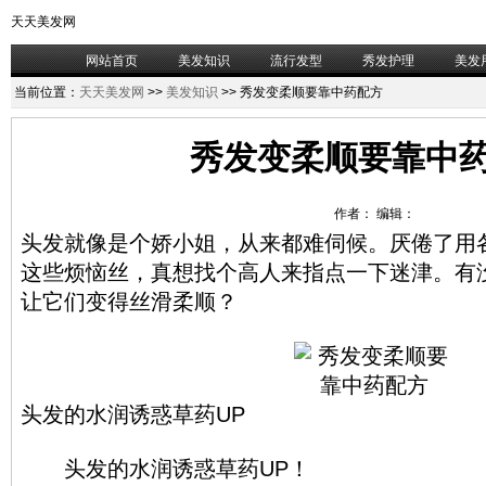
天天美发网
网站首页
美发知识
流行发型
秀发护理
美发
当前位置：
天天美发网
>>
美发知识
>> 秀发变柔顺要靠中药配方
秀发变柔顺要靠中
作者： 编辑：
头发就像是个娇小姐，从来都难伺候。厌倦了用
这些烦恼丝，真想找个高人来指点一下迷津。有
让它们变得丝滑柔顺？
头发的水润诱惑草药UP
头发的水润诱惑草药UP！