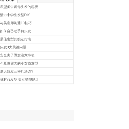
发型师告诉你头发的秘密
活力中学生发型DIY
与美发师沟通10技巧
如何自己动手剪头发
最佳发型的挑选指南
头发3大关键问题
安全离子烫发注意事项
今夏做甜美的小女孩发型
夏天短发三种扎法DIY
身材vs发型 美女扮靓绝计