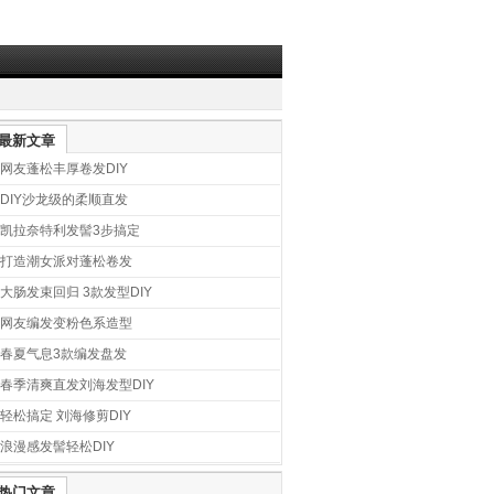
最新文章
网友蓬松丰厚卷发DIY
DIY沙龙级的柔顺直发
凯拉奈特利发髻3步搞定
打造潮女派对蓬松卷发
大肠发束回归 3款发型DIY
网友编发变粉色系造型
春夏气息3款编发盘发
春季清爽直发刘海发型DIY
轻松搞定 刘海修剪DIY
浪漫感发髻轻松DIY
热门文章