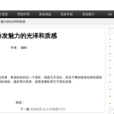
行发型
秀发护理
美发用品
美发学校
美发图片
rss
卷发魅力的光泽和质感
卷发魅力的光泽和质感
作者： 编辑：
求者，卷发的你切忌一个误区，就是天天洗头，其实干爽的卷发也很容易造
温吹风机，最好用大风筒，使烫发蓬松而又不弄乱发卷。
来源：
下一篇:
刘海发型,女士刘海图片(1)