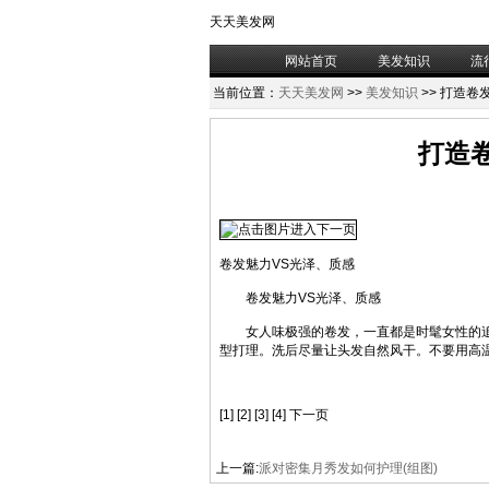
天天美发网
网站首页
美发知识
流
当前位置：
天天美发网
>>
美发知识
>> 打造
打造
卷发魅力VS光泽、质感
卷发魅力VS光泽、质感
女人味极强的卷发，一直都是时髦女性的追
型打理。洗后尽量让头发自然风干。不要用高
[1] [2] [3] [4] 下一页
上一篇:
派对密集月秀发如何护理(组图)