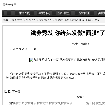
天天美发网
网站首页
美发知识
流行发型
秀发护理
美发
当前位置：
天天美发网
>>
美发知识
>> 滋养秀发 你给头发做“面膜”了吗？(组图)
滋养秀发 你给头发做“面膜”了
作者： 编辑：
点击图片 进入下一页
秀发需要更深层次的修复(.伊人风采
你一定会觉得头发洗干净了并且也得到了滋润，护发过程便到此结束。不过这
损伤和物理美发让秀发受到的损害让秀发需要更深的修复。
[1] [2] 下一页
来源：
上一篇:
美发护发-护发知识,护发方法,护发技术,护发常识
下一篇:
刘海发型,女